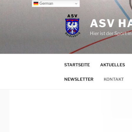
Zum
German
Inhalt
springen
ASV H
Hier ist der Sport 
STARTSEITE
AKTUELLES
NEWSLETTER
KONTAKT