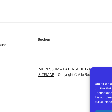
Suchen
Hause
IMPRESSUM
–
DATENSCHUTZERKLÄRUNG
SITEMAP
– Copyright © Alle Rechte vorbehal
Um dir ein 
um Gerätein
Technologie
IDs auf die
zurückziehs