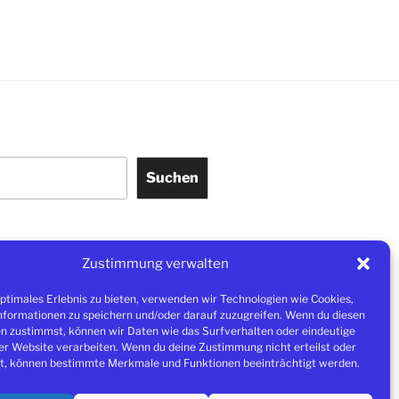
Suchen
–
COOKIE-RICHTLINIE (EU)
–
Zustimmung verwalten
ten
optimales Erlebnis zu bieten, verwenden wir Technologien wie Cookies,
formationen zu speichern und/oder darauf zuzugreifen. Wenn du diesen
n zustimmst, können wir Daten wie das Surfverhalten oder eindeutige
ser Website verarbeiten. Wenn du deine Zustimmung nicht erteilst oder
t, können bestimmte Merkmale und Funktionen beeinträchtigt werden.