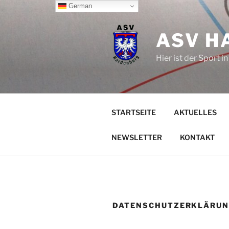
Zum
German
Inhalt
springen
ASV H
Hier ist der Sport 
STARTSEITE
AKTUELLES
NEWSLETTER
KONTAKT
DATENSCHUTZERKLÄRU