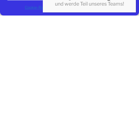
und werde Teil unseres Teams!
Cookie-Richtlinie
Datenschutzerklärung
Impressum
Gemeinsam können wir das Vereinsleben stärken und
weiterhin für eine lebendige Gemeinschaft sorgen.