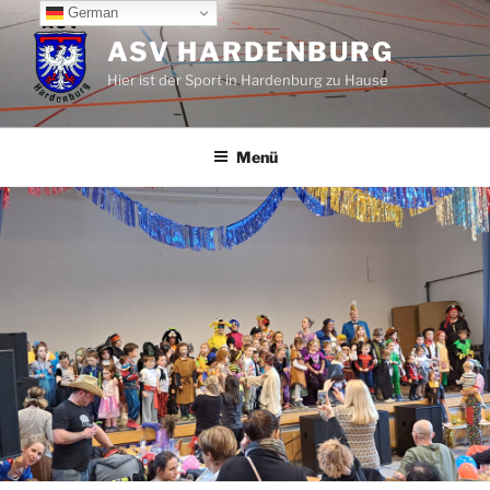
Zum
German
Inhalt
ASV HARDENBURG
springen
Hier ist der Sport in Hardenburg zu Hause
Menü